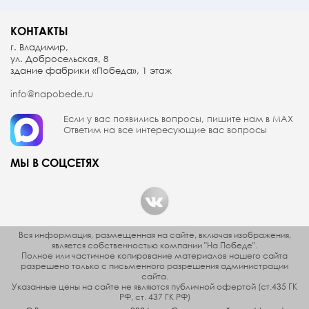
КОНТАКТЫ
г. Владимир,
ул. Добросельская, 8
здание фабрики «Победа», 1 этаж
info@napobede.ru
Если у вас появились вопросы, пишите
нам в МАX
Ответим на все интересующие вас вопросы
МЫ В СОЦСЕТЯХ
Вся информация, размещенная на сайте, включая изображения,
является собственностью компании "На Победе".
Полное или частичное копирование материалов нашего сайта
разрешено только с письменного разрешения администрации
сайта.
Указанные цены на сайте не являются публичной офертой (ст.435 ГК
РФ, cт. 437 ГК РФ)