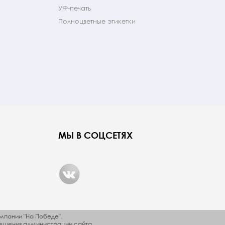
УФ-печать
Полноцветные этикетки
МЫ В СОЦСЕТЯХ
мпании "На Победе".
ешения администрации сайта.