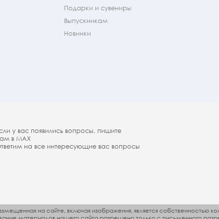
Подарки и сувениры
Выпускникам
Новинки
сли у вас появились вопросы, пишите
ам в МАX
тветим на все интересующие вас вопросы
змещенная на сайте, включая изображения, является собственностью ко
ование материалов нашего сайта разрешено только с письменного разр