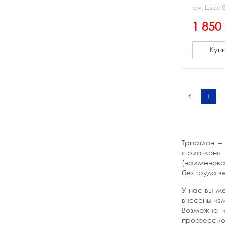
см, Цвет:
медальниц
1 850 
крепежный
коробка-ч
Купи
1
Триатлон –
«триатлон»
(наименова
без труда в
У нас вы м
внесены изм
Возможно и
профессио