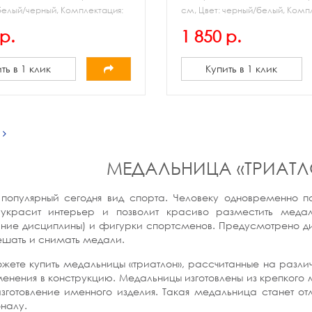
 белый/черный, Комплектация:
см, Цвет: черный/белый, Комп
а, дистанционные держатели,
медальница, дистанционные 
р.
1 850 р.
 комплект, подарочная
крепежный комплект, подароч
емодан.
коробка-чемодан.
ть в 1 клик
Купить в 1 клик
МЕДАЛЬНИЦА «ТРИАТЛ
 популярный сегодня вид спорта. Человеку одновременно по
 украсит интерьер и позволит красиво разместить меда
ние дисциплины) и фигурки спортсменов. Предусмотрено д
ешать и снимать медали.
ожете купить медальницы «триатлон», рассчитанные на разли
енения в конструкцию. Медальницы изготовлены из крепкого 
зготовление именного изделия. Такая медальница станет 
налу.