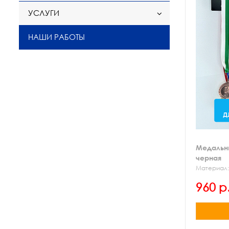
УСЛУГИ
НАШИ РАБОТЫ
Медальни
черная
Материал:
медальницы
960 р
Комплекта
дистанцион
крепежный 
дюбель - 2