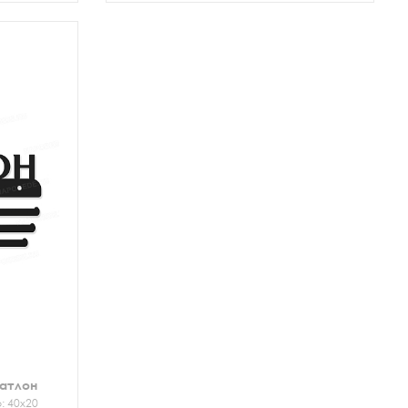
иатлон
: 40х20