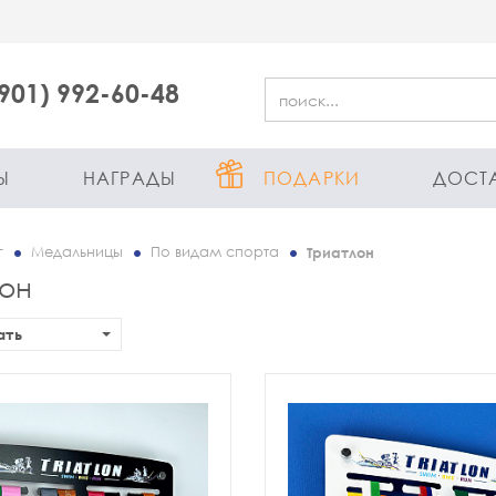
(901) 992-60-48
Ы
НАГРАДЫ
ПОДАРКИ
ДОСТ
г
Медальницы
По видам спорта
Триатлон
лон
ать