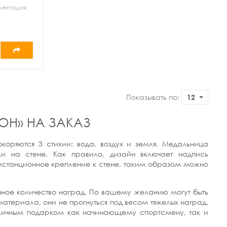
лектация:
держатели,
ная
Показывать по:
12
ОН» НА ЗАКАЗ
коряются 3 стихии: вода, воздух и земля. Медальница
ли на стене. Как правило, дизайн включает надпись
истанционное крепление к стене, таким образом можно
чное количество наград. По вашему желанию могут быть
материала, они не прогнуться под весом тяжелых наград.
отличным подарком как начинающему спортсмену, так и