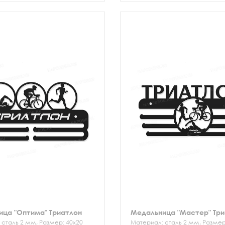
ировочная коробка.
транспортировочная коробка.
ица "Оптима" Триатлон
Медальница "Мастер" Тр
 сталь 2 мм, Размер: 40х20
Материал: сталь 2 мм, Размер