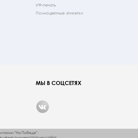
УФ-печать
Полноцветные этикетки
МЫ В СОЦСЕТЯХ
мпании "На Победе".
ешения администрации сайта.