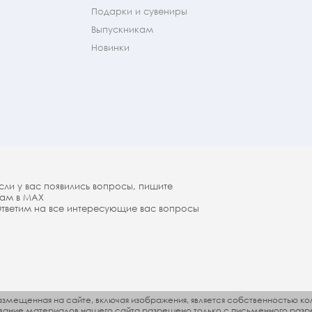
Подарки и сувениры
Выпускникам
Новинки
сли у вас появились вопросы, пишите
ам в МАX
тветим на все интересующие вас вопросы
змещенная на сайте, включая изображения, является собственностью ко
ование материалов нашего сайта разрешено только с письменного разр