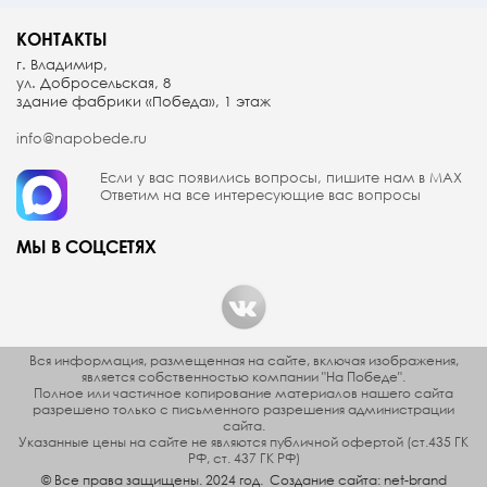
КОНТАКТЫ
г. Владимир,
ул. Добросельская, 8
здание фабрики «Победа», 1 этаж
info@napobede.ru
Если у вас появились вопросы, пишите
нам в МАX
Ответим на все интересующие вас вопросы
МЫ В СОЦСЕТЯХ
Вся информация, размещенная на сайте, включая изображения,
является собственностью компании "На Победе".
Полное или частичное копирование материалов нашего сайта
разрешено только с письменного разрешения администрации
сайта.
Указанные цены на сайте не являются публичной офертой (ст.435 ГК
РФ, cт. 437 ГК РФ)
© Все права защищены. 2024 год.
Создание сайта:
net-
b
ran
d