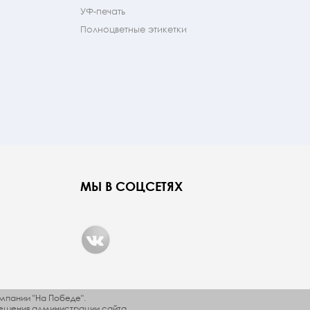
УФ-печать
Полноцветные этикетки
МЫ В СОЦСЕТЯХ
мпании "На Победе".
ешения администрации сайта.