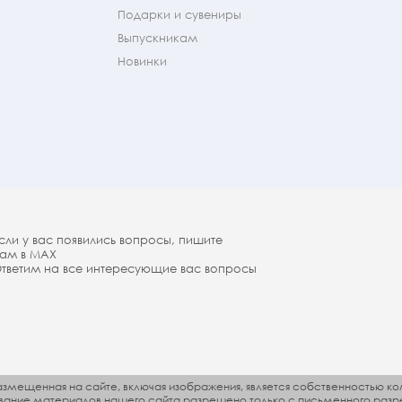
Подарки и сувениры
Выпускникам
Новинки
сли у вас появились вопросы, пишите
ам в МАX
тветим на все интересующие вас вопросы
змещенная на сайте, включая изображения, является собственностью ко
ование материалов нашего сайта разрешено только с письменного разр