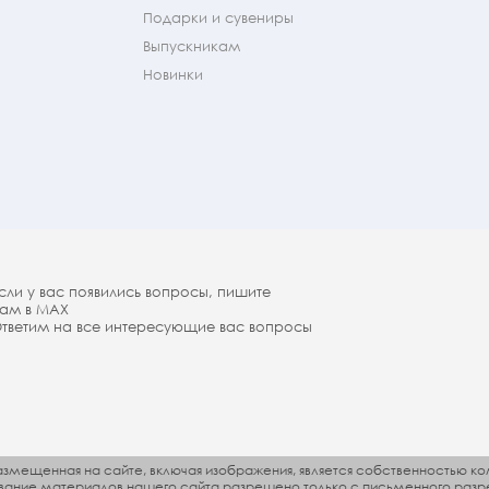
Подарки и сувениры
Выпускникам
Новинки
сли у вас появились вопросы, пишите
ам в МАX
тветим на все интересующие вас вопросы
змещенная на сайте, включая изображения, является собственностью ко
ование материалов нашего сайта разрешено только с письменного разр