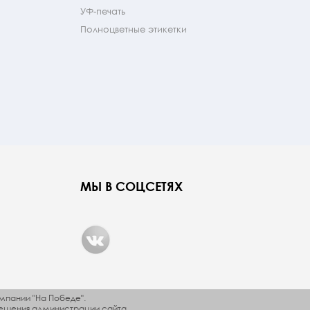
УФ-печать
Полноцветные этикетки
МЫ В СОЦСЕТЯХ
мпании "На Победе".
ешения администрации сайта.