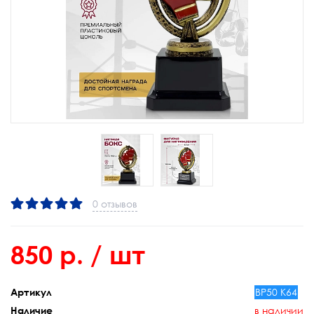
0 отзывов
850 р.
/ шт
ВР50 К64
Артикул
в наличии
Наличие