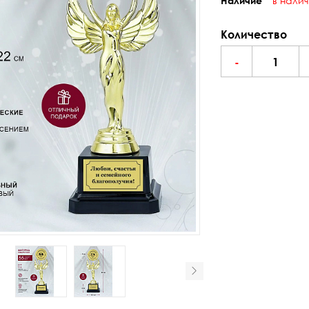
в нали
Наличие
Количество
-