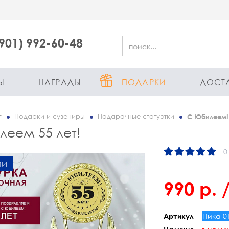
(901) 992-60-48
Ы
НАГРАДЫ
ПОДАРКИ
ДОСТ
г
Подарки и сувениры
Подарочные статуэтки
С Юбилеем!
еем 55 лет!
0
ии
990 р.
/
Ника 0
Артикул