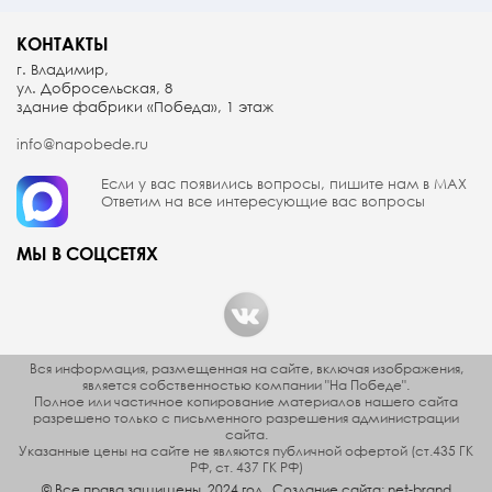
КОНТАКТЫ
г. Владимир,
ул. Добросельская, 8
здание фабрики «Победа», 1 этаж
info@napobede.ru
Если у вас появились вопросы, пишите
нам в МАX
Ответим на все интересующие вас вопросы
МЫ В СОЦСЕТЯХ
Вся информация, размещенная на сайте, включая изображения,
является собственностью компании "На Победе".
Полное или частичное копирование материалов нашего сайта
разрешено только с письменного разрешения администрации
сайта.
Указанные цены на сайте не являются публичной офертой (ст.435 ГК
РФ, cт. 437 ГК РФ)
© Все права защищены. 2024 год.
Создание сайта:
net-
b
ran
d