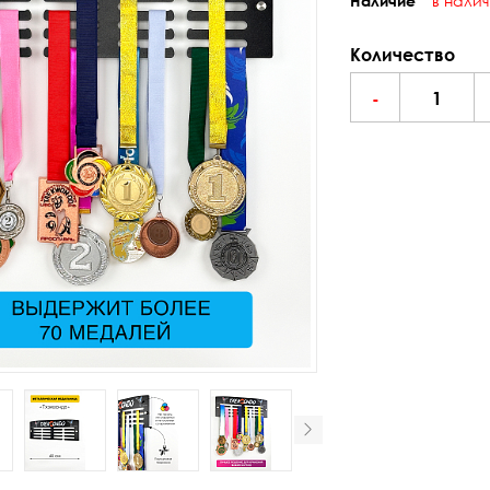
в нали
Наличие
Количество
-