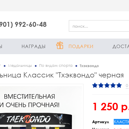
(901) 992-60-48
Ы
НАГРАДЫ
ПОДАРКИ
ДОСТ
г
Медальницы
По видам спорта
Тхэквондо
ница Классик "Тхэквондо" черная
0
1 250 р
КЛАСТ
Артикул