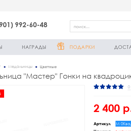
(901) 992-60-48
Ы
НАГРАДЫ
ПОДАРКИ
ДОСТ
г
Медальницы
Цветные
ница "Мастер" Гонки на квадроци
0
з
2 400 р
М 0Ква
Артикул