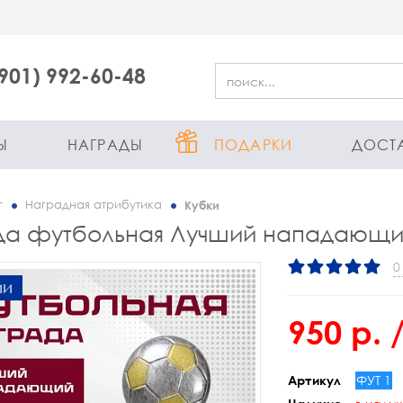
(901) 992-60-48
Ы
НАГРАДЫ
ПОДАРКИ
ДОСТ
г
Наградная атрибутика
Кубки
да футбольная Лучший нападающ
0
ии
950 р.
/
ФУТ 1
Артикул