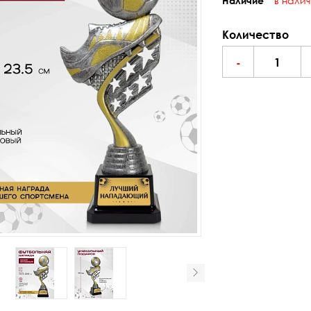
в нали
Наличие
Количество
-