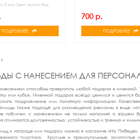
х15 мм, Цвет: золото, Вид
и: механическая
.
700 р.
ПОДРОБНЕЕ
ПОДРОБНЕЕ
ДЫ С НАНЕСЕНИЕМ ДЛЯ ПЕРСОНА
анесением способны превратить любой подарок в именной. 
уэтку или кубок. Именной подарок всегда ценился и ценится
ржать поздравление или памятную информацию. Качествен
Шилиды также подходят для размещения рекламы в виде ло
ые таблички с нанесением не только напомнят о вашем б
 отличаются долговечностью, устойчивостью к трению и хими
ильд к награде или подарку можно в магазине «На Победе».
ванного пластика. Круглые и прямоугольные, золотистые