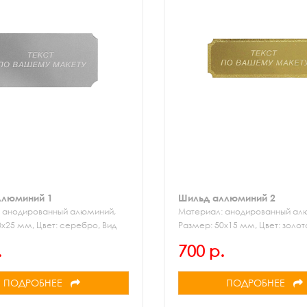
ллюминий 1
Шильд аллюминий 2
 анодированный алюминий,
Материал: анодированный ал
0х25 мм, Цвет: серебро, Вид
Размер: 50х15 мм, Цвет: золот
и: механическая
элемент: рамка, Вид гравиров
.
700 р.
механическая
ПОДРОБНЕЕ
ПОДРОБНЕЕ