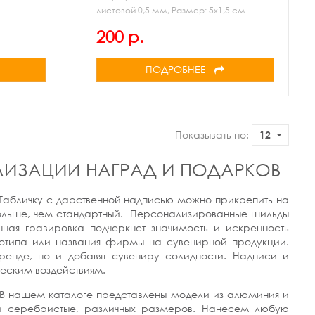
листовой 0,5 мм, Размер: 5х1,5 см
200 р.
ПОДРОБНЕЕ
Показывать по:
12
ЛИЗАЦИИ НАГРАД И ПОДАРКОВ
Табличку с дарственной надписью можно прикрепить на
 больше, чем стандартный. Персонализированные шильды
ная гравировка подчеркнет значимость и искренность
готипа или названия фирмы на сувенирной продукции.
ренде, но и добавят сувениру солидности. Надписи и
ческим воздействиям.
 В нашем каталоге представлены модели из алюминия и
 и серебристые, различных размеров. Нанесем любую