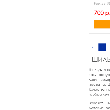
Размер: 53
гравировк
700 р
1
ШИЛЬ
Шильды с н
вазу, стат
могут соде
презента. 
Качественн
изображения
Заказать ш
метализиро