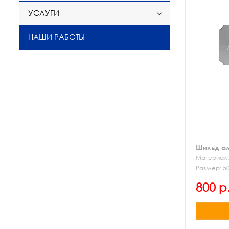
УСЛУГИ
НАШИ РАБОТЫ
Шильд а
Материал:
Размер: 5
гравировк
800 р