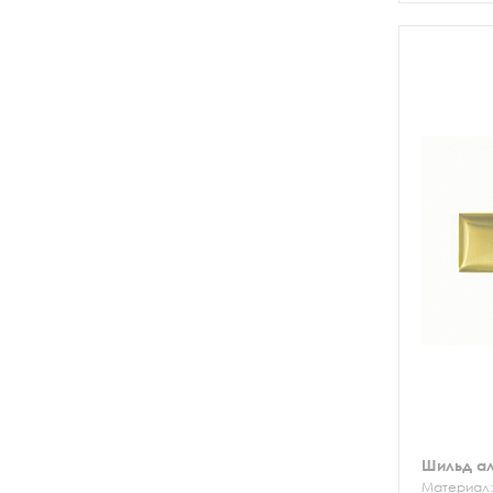
Шильд а
Материал: