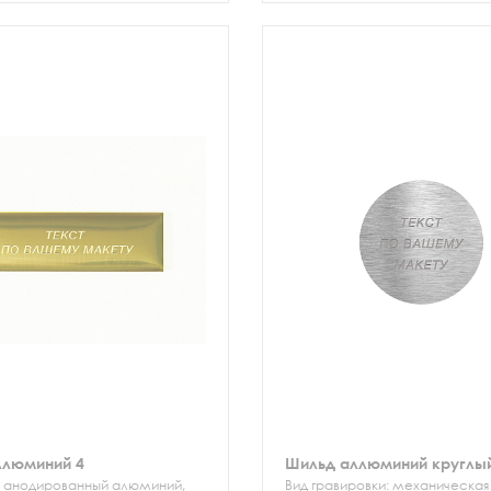
ллюминий 4
Шильд аллюминий круглы
 анодированный алюминий,
Вид гравировки: механическая