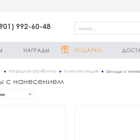
(901) 992-60-48
Ы
НАГРАДЫ
ПОДАРКИ
ДОСТ
г
Наградная атрибутика
Комплектующие
Шильды с нане
ы с нанесением
ию